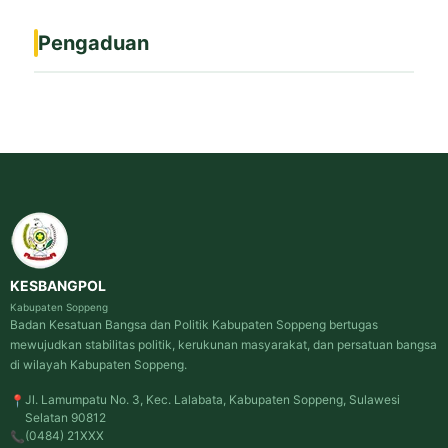
Pengaduan
KESBANGPOL
Kabupaten Soppeng
Badan Kesatuan Bangsa dan Politik Kabupaten Soppeng bertugas
mewujudkan stabilitas politik, kerukunan masyarakat, dan persatuan bangsa
di wilayah Kabupaten Soppeng.
Jl. Lamumpatu No. 3, Kec. Lalabata, Kabupaten Soppeng, Sulawesi
📍
Selatan 90812
(0484) 21XXX
📞