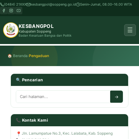
(0484) 21XXX
kesbangpol@soppeng.go.id
Senin–Jumat, 08.00–16.00 WITA
KESBANGPOL
☰
Kabupaten Soppeng
Badan Kesatuan Bangsa dan Politik
🏠 Beranda
›
Pengaduan
🔍 Pencarian
→
📞 Kontak Kami
📍
Jln. Lamumpatue No.3, Kec. Lalabata, Kab. Soppeng